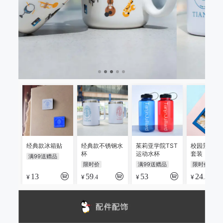
经典款冰箱贴
经典款不锈钢水
茱莉亚学院TST
校园景观冰
杯
运动水杯
套装
满99送赠品
限时价
满99送赠品
限时价
13
59
53
24
¥
¥
¥
¥
.4
.5