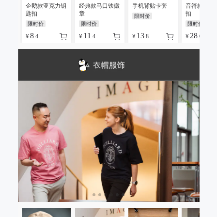
企鹅款亚克力钥
经典款马口铁徽
手机背贴卡套
音符款金属
匙扣
章
扣
限时价
限时价
限时价
限时价
8
11
13
28
¥
¥
¥
¥
.4
.4
.8
.05