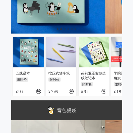
五线谱本
按压式签字笔
茱莉亚图标款缝
学院经典毛
线笔记本
角旗
限时价
限时价
限时价
限时价
9
7
9
18
¥
¥
¥
¥
.1
.65
.1
.2