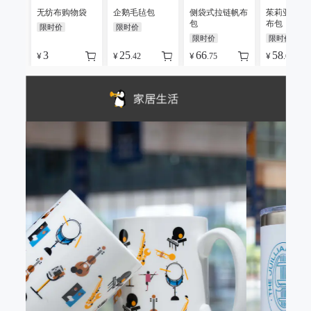
无纺布购物袋
企鹅毛毡包
侧袋式拉链帆布
茱莉亚图标
包
布包
限时价
限时价
限时价
限时价
3
25
66
58
¥
¥
¥
¥
.42
.75
.65